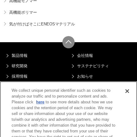
高機能モノマー
高機能ポリマー
気が付けばそこにENEOSマテリアル
製品情報
会社情報
研究開発
サステナビリティ
採用情報
お知らせ
サイトマップ
プライバシーポリシー
We collect unique personal identifier such as cookies to
analyze our traffic and to personalize content and ads.
このサイトについて
電子公告
Please click
here
to see more details about how we use
Do Not Sell or Share My Personal
cookies and the retention period of each cookie. We may
Information
sell or share information about your use of our website
to/with our analytics and advertising partners, who may
combine it with other information that you have provided to
them or that they have collected from your use of their
services. You have the right to opt out of sale or share of