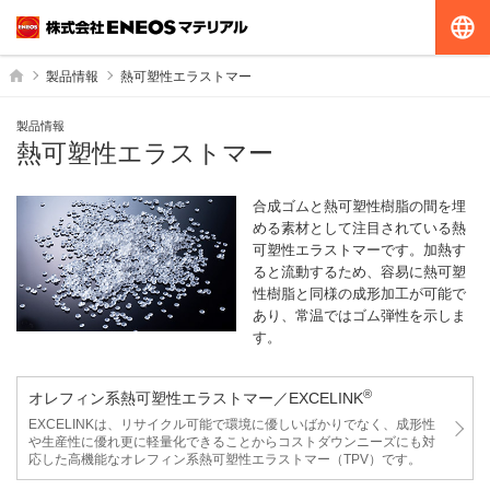
G
ホーム
製品情報
熱可塑性エラストマー
製品情報
熱可塑性エラストマー
合成ゴムと熱可塑性樹脂の間を埋
める素材として注目されている熱
可塑性エラストマーです。加熱す
ると流動するため、容易に熱可塑
性樹脂と同様の成形加工が可能で
あり、常温ではゴム弾性を示しま
す。
®
オレフィン系熱可塑性エラストマー／EXCELINK
EXCELINKは、リサイクル可能で環境に優しいばかりでなく、成形性
や生産性に優れ更に軽量化できることからコストダウンニーズにも対
応した高機能なオレフィン系熱可塑性エラストマー（TPV）です。