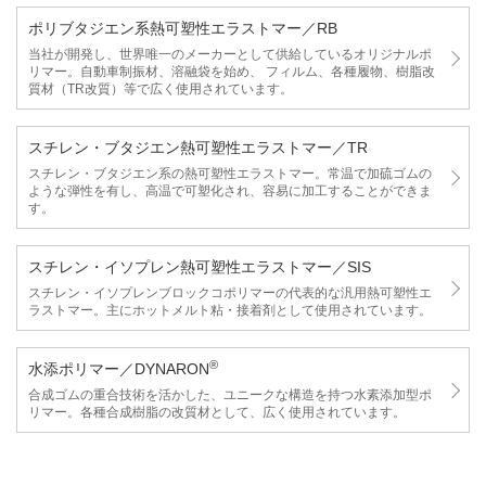
ポリブタジエン系熱可塑性エラストマー／RB
当社が開発し、世界唯一のメーカーとして供給しているオリジナルポ
リマー。自動車制振材、溶融袋を始め、 フィルム、各種履物、樹脂改
質材（TR改質）等で広く使用されています。
スチレン・ブタジエン熱可塑性エラストマー／TR
スチレン・ブタジエン系の熱可塑性エラストマー。常温で加硫ゴムの
ような弾性を有し、高温で可塑化され、容易に加工することができま
す。
スチレン・イソプレン熱可塑性エラストマー／SIS
スチレン・イソプレンブロックコポリマーの代表的な汎用熱可塑性エ
ラストマー。主にホットメルト粘・接着剤として使用されています。
®
水添ポリマー／DYNARON
合成ゴムの重合技術を活かした、ユニークな構造を持つ水素添加型ポ
リマー。各種合成樹脂の改質材として、広く使用されています。