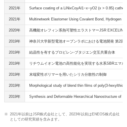
2021年
Surface coating of a LiNixCoyAl1−x−yO2 (x > 0.85) cathode 
2021年
Multinetwork Elastomer Using Covalent Bond, Hydrogen Bo
2020年
高機能オレフィン系熱可塑性エラストマーJSR EXCELINK
2019年
神奈川大学新型電池オープンラボにおける電池開発 第2回
2019年
結晶性を有するプロピレン-ブタジエン交互共重合体
2019年
リチウムイオン電池の高性能化を実現する水系SBRエマル
2019年
末端変性ポリマーを用いたシリカ分散性の制御
2019年
Morphological study of blend thin films of poly(3-hexylthiop
2019年
Synthesis and Deformable Hierarchical Nanostructure of In
※
2021年以前はJSR株式会社として、2023年以前はENEOS株式会社
としての研究実績を含みます。