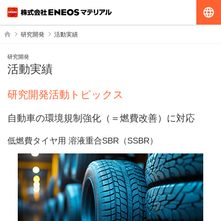
G
ホーム
研究開発
活動実績
研究開発
活動実績
研究開発活動トピックス
自動車の環境規制強化（＝燃費改善）に対応
低燃費タイヤ用 溶液重合SBR（SSBR）