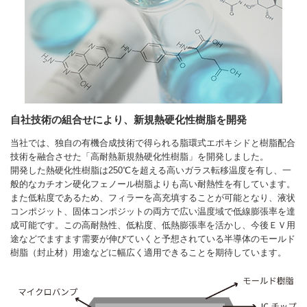
自社技術の組合せにより、新規熱硬化性樹脂を開発
当社では、独自の有機合成技術で得られる脂環式エポキシドと樹脂配合
技術を融合させた「高耐熱新規熱硬化性樹脂」を開発しました。
開発した熱硬化性樹脂は250℃を超える高いガラス転移温度を有し、一
般的なカチオン硬化フェノール樹脂よりも高い耐熱性を有しています。
また低粘度であるため、フィラーを高充填することが可能となり、液状
コンポジット、固体コンポジットの両方で広い温度域で低線膨張率を達
成可能です。この高耐熱性、低粘度、低熱膨張率を活かし、今後ＥＶ用
途などでますます需要が伸びていくと予想されている半導体のモールド
樹脂（封止材）用途などに幅広く適用できることを期待しています。