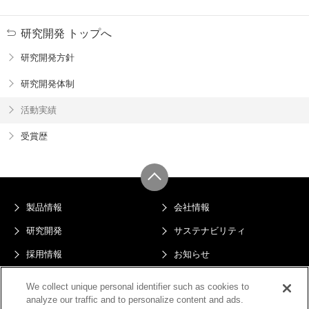
研究開発 トップへ
研究開発方針
研究開発体制
活動実績
受賞歴
製品情報
会社情報
研究開発
サステナビリティ
採用情報
お知らせ
サイトマップ
プライバシーポリシー
We collect unique personal identifier such as cookies to
analyze our traffic and to personalize content and ads.
このサイトについて
電子公告