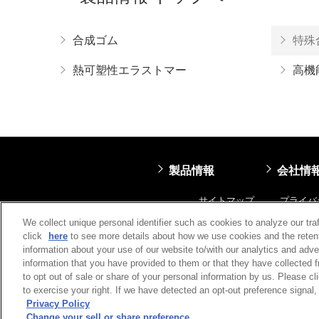
合成ゴム
特殊
熱可塑性エラストマー
高機
製品情報
会社情
サイトマップ
プライバ
We collect unique personal identifier such as cookies to analyze our tra
click
here
to see more details about how we use cookies and the retent
information about your use of our website to/with our analytics and adve
information that you have provided to them or that they have collected f
to opt out of sale or share of your personal information by us. Please c
to exercise your right. If we have detected an opt-out preference signal, 
Privacy Policy
Change your sell or share preference