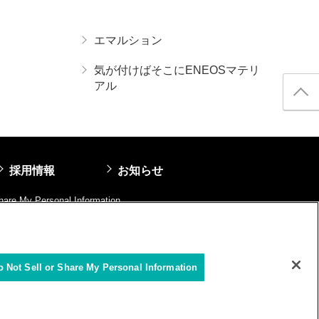
エマルション
気が付けばそこにENEOSマテリ
アル
採用情報
お知らせ
Share My Personal Information
o Not Sell or Share My Personal Information
pyright© ENEOS Materials Corporation All Rights Reserved.