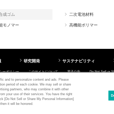
合成ゴム
二次電池材料
能モノマー
高機能ポリマー
報
研究開発
サステナビリティ
シーポリシー
このサイトについて
電子公告
Do Not Sell or 
ffic and to personalize content and ads. Please
ion period of each cookie. We may sell or share
rtising partners, who may combine it with other
rom your use of their services. You have the right
D
lick [Do Not Sell or Share My Personal Information]
then it will be honored.
Co