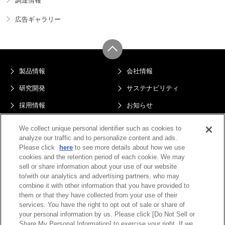
調達情報
広告ギャラリー
製品情報
会社情報
研究開発
サステナビリティ
採用情報
お知らせ
サイトマップ
プライバシーポリシー
We collect unique personal identifier such as cookies to
analyze our traffic and to personalize content and ads.
このサイトについて
電子公告
Please click
here
to see more details about how we use
Do Not Sell or Share My Personal
cookies and the retention period of each cookie. We may
Information
sell or share information about your use of our website
to/with our analytics and advertising partners, who may
combine it with other information that you have provided to
them or that they have collected from your use of their
services. You have the right to opt out of sale or share of
your personal information by us. Please click [Do Not Sell or
Share My Personal Information] to exercise your right. If we