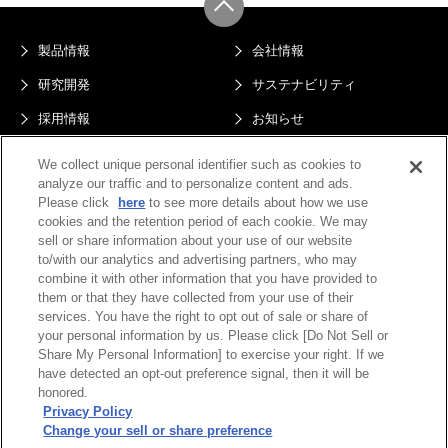
製品情報
会社情報
研究開発
サステナビリティ
採用情報
お知らせ
サイトマップ
プライバシーポリシー
We collect unique personal identifier such as cookies to
analyze our traffic and to personalize content and ads.
このサイトについて
電子公告
Please click
here
to see more details about how we use
Do Not Sell or Share My Personal
cookies and the retention period of each cookie. We may
Information
sell or share information about your use of our website
to/with our analytics and advertising partners, who may
combine it with other information that you have provided to
them or that they have collected from your use of their
services. You have the right to opt out of sale or share of
your personal information by us. Please click [Do Not Sell or
Share My Personal Information] to exercise your right. If we
have detected an opt-out preference signal, then it will be
honored.
Privacy Policy
Copyright© ENEOS Materials Corporation All Rights Reserved.
Change your sell or share preference