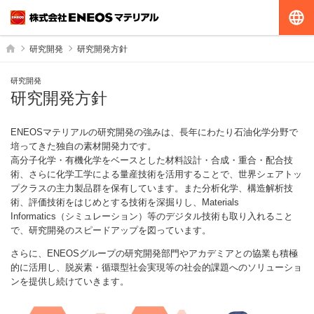
G
ホーム
研究開発
研究開発方針
研究開発
研究開発方針
ENEOSマテリアルの研究開発の強みは、長年にわたり石油化学分野で
培ってきた独自の素材開発力です。
高分子化学・有機化学をベースとした材料設計・合成・重合・配合技
術、さらに化学工学による量産技術を活用することで、世界シェアトッ
プクラスの主力製品群を保有しています。また分析化学、構造解析技
術、評価技術をはじめとする技術を深掘りし、Materials
Informatics（シミュレーション）等のデジタル技術も取り入れること
で、研究開発のスピードアップを図っています。
さらに、ENEOSグループの研究開発部門やアカデミアとの協業も積極
的に活用し、脱炭素・循環型社会実現等の社会的課題へのソリューショ
ンを提供し続けていきます。