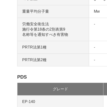
重量平均分子量
Mw
労働安全衛生法
-
施行令第18条の2別表第9
名称等を通知すべき有害物
PRTR法第1種
-
PRTR法第2種
-
PDS
グレード
EP-140