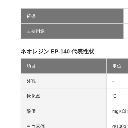
荷姿
主要用途
ネオレジン EP-140 代表性状
項目
単位
外観
-
軟化点
℃
酸価
mgKOH
ヨウ素価
g/100g