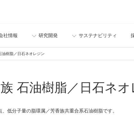
会社情報
研究開発
サステナビリティ
石油樹脂／日石ネオレジン
族 石油樹脂／日石ネオ
点、低分子量の脂環属／芳香族共重合系石油樹脂です。