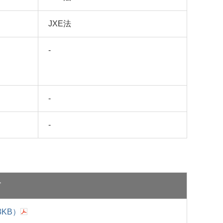
JXE法
-
-
-
ド
3KB
）