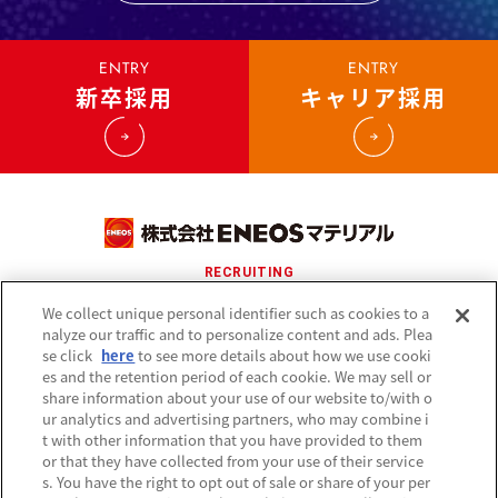
ENTRY
ENTRY
新卒採用
キャリア採用
RECRUITING
We collect unique personal identifier such as cookies to a
コーポレートサイト
nalyze our traffic and to personalize content and ads. Plea
se click
here
to see more details about how we use cooki
es and the retention period of each cookie. We may sell or
share information about your use of our website to/with o
Do Not Sell or Share My Personal Information
ur analytics and advertising partners, who may combine i
t with other information that you have provided to them
or that they have collected from your use of their service
s. You have the right to opt out of sale or share of your per